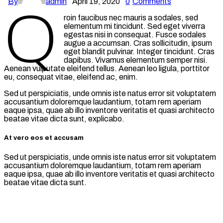
By
admin
April 19, 2020
0
Comments
Q
roin faucibus nec mauris a sodales, sed
elementum mi tincidunt. Sed eget viverra
egestas nisi in consequat. Fusce sodales
augue a accumsan. Cras sollicitudin, ipsum
eget blandit pulvinar. Integer tincidunt. Cras
dapibus. Vivamus elementum semper nisi.
Aenean vulputate eleifend tellus. Aenean leo ligula, porttitor
eu, consequat vitae, eleifend ac, enim.
Sed ut perspiciatis, unde omnis iste natus error sit voluptatem
accusantium doloremque laudantium, totam rem aperiam
eaque ipsa, quae ab illo inventore veritatis et quasi architecto
beatae vitae dicta sunt, explicabo.
At vero eos et accusam
Sed ut perspiciatis, unde omnis iste natus error sit voluptatem
accusantium doloremque laudantium, totam rem aperiam
eaque ipsa, quae ab illo inventore veritatis et quasi architecto
beatae vitae dicta sunt.