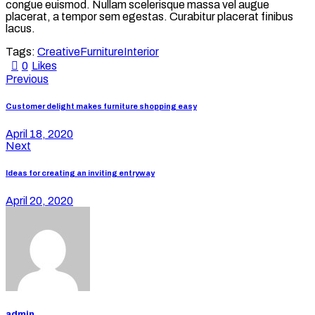
congue euismod. Nullam scelerisque massa vel augue
placerat, a tempor sem egestas. Curabitur placerat finibus
lacus.
Tags:
Creative
Furniture
Interior
0
Likes
Previous
Customer delight makes furniture shopping easy
April 18, 2020
Next
Ideas for creating an inviting entryway
April 20, 2020
admin