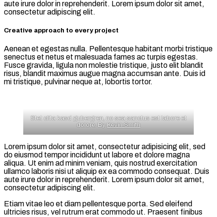
aute irure dolor in reprehenderit. Lorem ipsum dolor sit amet,
consectetur adipiscing elit.
Creative approach to every project
Aenean et egestas nulla. Pellentesque habitant morbi tristique
senectus et netus et malesuada fames ac turpis egestas.
Fusce gravida, ligula non molestie tristique, justo elit blandit
risus, blandit maximus augue magna accumsan ante. Duis id
mi tristique, pulvinar neque at, lobortis tortor.
Stet clita kasd gubergren, no sea sanctus est labore et
dolore. By
Kevin Smith
Lorem ipsum dolor sit amet, consectetur adipisicing elit, sed
do eiusmod tempor incididunt ut labore et dolore magna
aliqua. Ut enim ad minim veniam, quis nostrud exercitation
ullamco laboris nisi ut aliquip ex ea commodo consequat. Duis
aute irure dolor in reprehenderit. Lorem ipsum dolor sit amet,
consectetur adipiscing elit.
Etiam vitae leo et diam pellentesque porta. Sed eleifend
ultricies risus, vel rutrum erat commodo ut. Praesent finibus