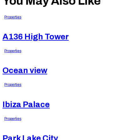
You May Also Like
Properties
A136 High Tower
Properties
Ocean view
Properties
Ibiza Palace
Properties
Park Lake City